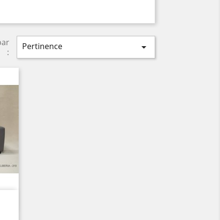
par
Pertinence

: