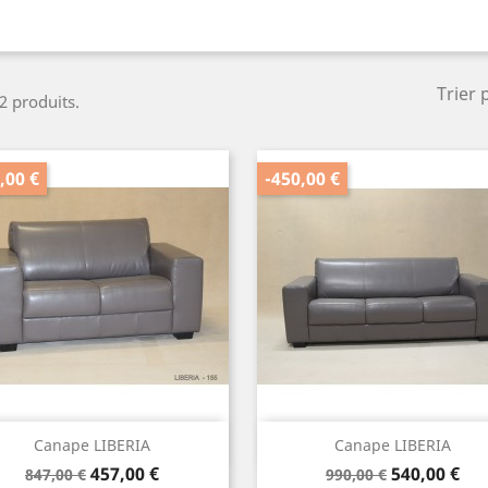
Trier 
 2 produits.
,00 €
-450,00 €
Aperçu rapide
Aperçu rapide


Canape LIBERIA
Canape LIBERIA
Prix
Prix
Prix
Prix
457,00 €
540,00 €
847,00 €
990,00 €