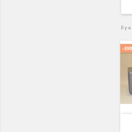
Il y a
-390